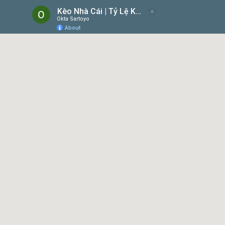
Kèo Nhà Cái | Tỷ Lệ Keonhacai5 Bóng Đá Trực Tuyến Hôm Nay
Okta Sartoyo
About