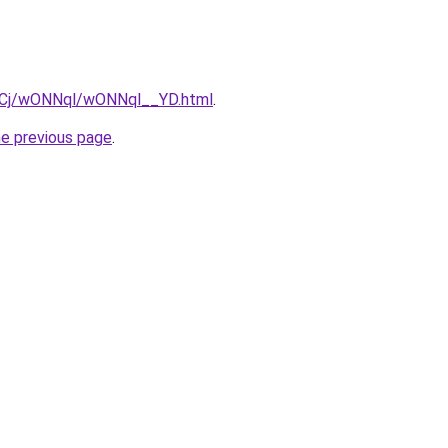
ziqCj/wONNql/wONNql__YD.html
.
he previous page
.